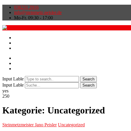
038231 2916
info@steinmetz-peisler.de
Mo-Fr. 09:30 - 17:00
Input Lable
Search
Input Lable
Search
yes
250
Kategorie:
Uncategorized
Steinmetzmeister Jano Peisler
Uncategorized